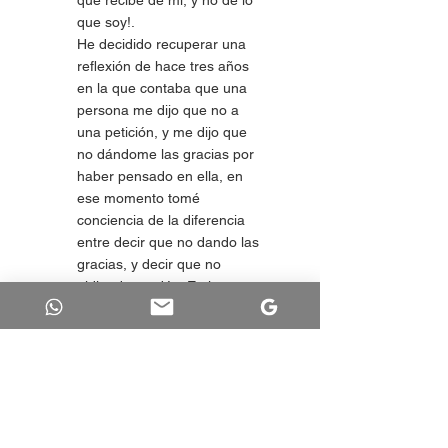
que recibe de mi, y no de lo 
que soy!.  
He decidido recuperar una 
reflexión de hace tres años 
en la que contaba que 
una 
persona me dijo que no a 
una petición, y me dijo que 
no dándome las gracias por 
haber pensado en ella, en 
ese momento tomé 
conciencia de la diferencia 
entre decir que no dando las 
gracias, y decir que no 
pidiendo perdón. En la 
primera opción, dando las 
gracias no nos sentimos 
culpables por ello, mientras 
que en la segunda opción 
parece que pedimos perdón 
por cuidarnos...y ¿tú? 
¿dices que no? ¿desde 